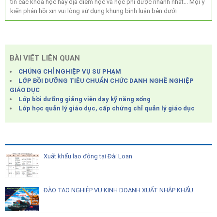
tin các khóa học hay địa điểm học và học phí được nhanh nhất... Mọi ý
kiến phản hồi xin vui lòng sử dụng khung bình luận bên dưới
BÀI VIẾT LIÊN QUAN
CHỨNG CHỈ NGHIỆP VỤ SƯ PHẠM
LỚP BỒI DƯỠNG TIÊU CHUẨN CHỨC DANH NGHỀ NGHIỆP
GIÁO DỤC
Lớp bồi dưỡng giảng viên dạy kỹ năng sống
Lớp học quản lý giáo dục, cấp chứng chỉ quản lý giáo dục
Xuất khẩu lao động tại Đài Loan
ĐÀO TẠO NGHIỆP VỤ KINH DOANH XUẤT NHẬP KHẨU