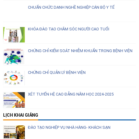
CHUẨN CHỨC DANH NGHỀ NGHIỆP CÁN BỘ Y TẾ
KHÓA ĐÀO TẠO CHĂM SÓC NGƯỜI CAO TUỔI
CHỨNG CHỈ KIỂM SOÁT NHIỄM KHUẨN TRONG BỆNH VIỆN
CHỨNG CHỈ QUẢN LÝ BỆNH VIỆN
XÉT TUYỂN HỆ CAO ĐẲNG NĂM HỌC 2024-2025
LỊCH KHAI GIẢNG
ĐÀO TẠO NGHIỆP VỤ NHÀ HÀNG- KHÁCH SẠN