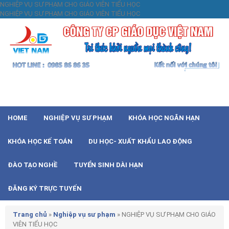
NGHIỆP VỤ SƯ PHẠM CHO GIÁO VIÊN TIỂU HỌC
NGHIỆP VỤ SƯ PHẠM CHO GIÁO VIÊN TIỂU HỌC
HOME
NGHIỆP VỤ SƯ PHẠM
KHÓA HỌC NGẮN HẠN
KHÓA HỌC KẾ TOÁN
DU HỌC- XUẤT KHẨU LAO ĐỘNG
ĐÀO TẠO NGHỀ
TUYỂN SINH DÀI HẠN
ĐĂNG KÝ TRỰC TUYẾN
Trang chủ
»
Nghiệp vụ sư phạm
»
NGHIỆP VỤ SƯ PHẠM CHO GIÁO
VIÊN TIỂU HỌC