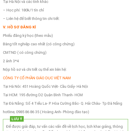
Tại Hà Nội và các tỉnh khác
– Học phí: 180k/1 tín chỉ
– Liên hệ để biết thông tin chi tiết:
V. HỒ SƠ ĐĂNG KÍ
Phiếu đăng ký học (theo mẫu)
Bằng tốt nghiệp cao nhất (có công chứng)
CMTND ( có công chứng)
2 ảnh 3*4
Nộp hồ sơ và chi tiết cụ thể xin liên hệ:
CÔNG TY CỔ PHẦN GIÁO DỤC VIỆT NAM
Tại Hà Nôi: 451 Hoàng Quốc Việt- Cầu Giấy- Hà Nội
Tại HCM: 195 đường D2 Quận Bình Thạnh- HCM
Tại Đà Nẵng: Số 4 Tiểu La- P. Hòa Cường Băc- Q. Hải Châu- Tp Đà Nẵng
hotline; 0985 86 86 35 ( Hoàng Anh- Phòng đào tạo)
LƯU Ý
Để được giải đáp, tư vấn các vấn đề về lịch học, lịch khai giảng, thông