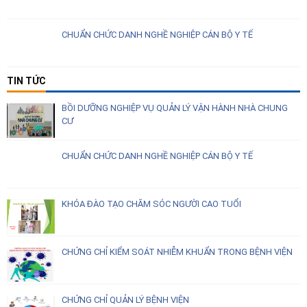
CHUẨN CHỨC DANH NGHỀ NGHIỆP CÁN BỘ Y TẾ
TIN TỨC
BỒI DƯỠNG NGHIỆP VỤ QUẢN LÝ VẬN HÀNH NHÀ CHUNG
CƯ
CHUẨN CHỨC DANH NGHỀ NGHIỆP CÁN BỘ Y TẾ
KHÓA ĐÀO TẠO CHĂM SÓC NGƯỜI CAO TUỔI
CHỨNG CHỈ KIỂM SOÁT NHIỄM KHUẨN TRONG BỆNH VIỆN
CHỨNG CHỈ QUẢN LÝ BỆNH VIỆN