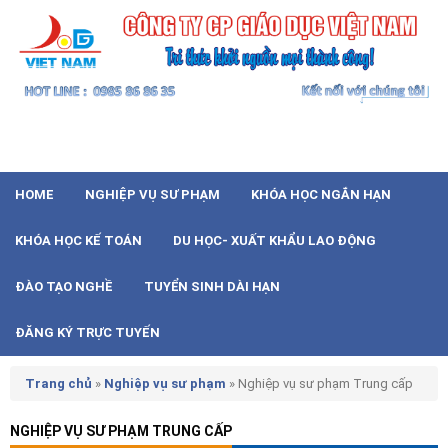
HOME
NGHIỆP VỤ SƯ PHẠM
KHÓA HỌC NGẮN HẠN
KHÓA HỌC KẾ TOÁN
DU HỌC- XUẤT KHẨU LAO ĐỘNG
ĐÀO TẠO NGHỀ
TUYỂN SINH DÀI HẠN
ĐĂNG KÝ TRỰC TUYẾN
Trang chủ
»
Nghiệp vụ sư phạm
»
Nghiệp vụ sư phạm Trung cấp
NGHIỆP VỤ SƯ PHẠM TRUNG CẤP