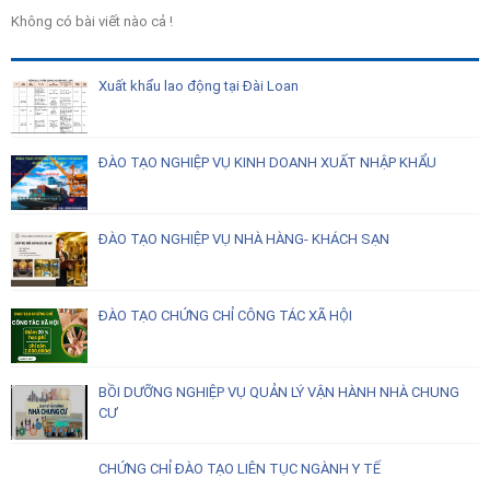
Không có bài viết nào cả !
Xuất khẩu lao động tại Đài Loan
ĐÀO TẠO NGHIỆP VỤ KINH DOANH XUẤT NHẬP KHẨU
ĐÀO TẠO NGHIỆP VỤ NHÀ HÀNG- KHÁCH SẠN
ĐÀO TẠO CHỨNG CHỈ CÔNG TÁC XÃ HỘI
BỒI DƯỠNG NGHIỆP VỤ QUẢN LÝ VẬN HÀNH NHÀ CHUNG
CƯ
CHỨNG CHỈ ĐÀO TẠO LIÊN TỤC NGÀNH Y TẾ