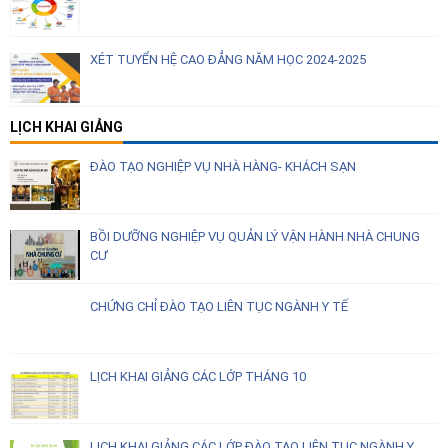
XÉT TUYỂN HỆ CAO ĐẲNG NĂM HỌC 2024-2025
LỊCH KHAI GIẢNG
ĐÀO TẠO NGHIỆP VỤ NHÀ HÀNG- KHÁCH SẠN
BỒI DƯỠNG NGHIỆP VỤ QUẢN LÝ VẬN HÀNH NHÀ CHUNG
CƯ
CHỨNG CHỈ ĐÀO TẠO LIÊN TỤC NGÀNH Y TẾ
LỊCH KHAI GIẢNG CÁC LỚP THÁNG 10
LỊCH KHAI GIẢNG CÁC LỚP ĐÀO TẠO LIÊN TỤC NGÀNH Y