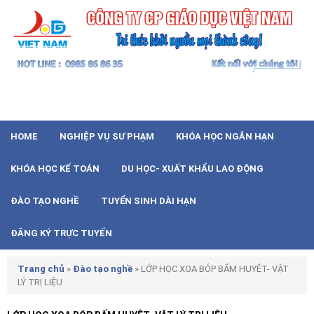
HOME
NGHIỆP VỤ SƯ PHẠM
KHÓA HỌC NGẮN HẠN
KHÓA HỌC KẾ TOÁN
DU HỌC- XUẤT KHẨU LAO ĐỘNG
ĐÀO TẠO NGHỀ
TUYỂN SINH DÀI HẠN
ĐĂNG KÝ TRỰC TUYẾN
Trang chủ
»
Đào tạo nghề
»
LỚP HỌC XOA BÓP BẤM HUYỆT- VẬT
LÝ TRỊ LIỆU