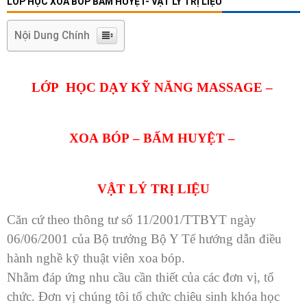
LỚP HỌC XOA BÓP BẤM HUYỆT- VẬT LÝ TRỊ LIỆU
Nội Dung Chính
LỚP HỌC DẠY KỸ NĂNG MASSAGE –
XOA BÓP – BẤM HUYỆT –
VẬT LÝ TRỊ LIỆU
C
ăn cứ theo thông tư số 11/2001/TTBYT ngày
06/06/2001 của Bộ trưởng Bộ Y Tế hướng dẫn điều
hành nghề kỹ thuật viên xoa bóp.
Nhằm đáp ứng nhu cầu cần thiết của các đơn vị, tổ
chức. Đơn vị chúng tôi tổ chức chiêu sinh khóa học