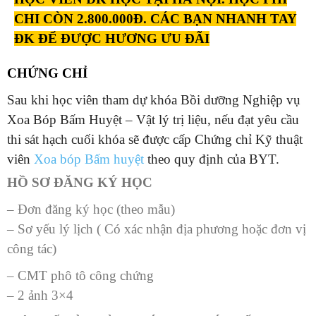
CHI CÒN 2.800.000Đ. CÁC BẠN NHANH TAY
ĐK ĐỂ ĐƯỢC HƯƠNG ƯU ĐÃI
CHỨNG CHỈ
Sau khi học viên tham dự khóa Bồi dưỡng Nghiệp vụ
Xoa Bóp Bấm Huyệt – Vật lý trị liệu, nếu đạt yêu cầu
thi sát hạch cuối khóa sẽ được cấp Chứng chỉ Kỹ thuật
viên
Xoa bóp Bấm huyệt
theo quy định của BYT.
HỒ SƠ ĐĂNG KÝ HỌC
– Đơn đăng ký học (theo mẫu)
– Sơ yếu lý lịch ( Có xác nhận địa phương hoặc đơn vị
công tác)
– CMT phô tô công chứng
– 2 ảnh 3×4