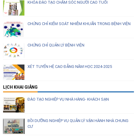
KHÓA ĐÀO TẠO CHĂM SÓC NGƯỜI CAO TUỔI
CHỨNG CHỈ KIỂM SOÁT NHIỄM KHUẨN TRONG BỆNH VIỆN
CHỨNG CHỈ QUẢN LÝ BỆNH VIỆN
XÉT TUYỂN HỆ CAO ĐẲNG NĂM HỌC 2024-2025
LỊCH KHAI GIẢNG
ĐÀO TẠO NGHIỆP VỤ NHÀ HÀNG- KHÁCH SẠN
BỒI DƯỠNG NGHIỆP VỤ QUẢN LÝ VẬN HÀNH NHÀ CHUNG
CƯ