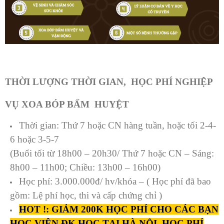
THỜI LƯỢNG THỜI GIAN, HỌC PHÍ NGHIỆP
VỤ XOA BÓP BẤM HUYỆT
Thời gian: Thứ 7 hoặc CN hàng tuần, hoặc tối 2-4-
6 hoặc 3-5-7
(Buổi tối từ 18h00 – 20h30/ Thứ 7 hoặc CN – Sáng:
8h00 – 11h00; Chiều: 13h00 – 16h00)
Học phí: 3.000.000đ/ hv/khóa – ( Học phí đã bao
gồm: Lệ phí học, thi và cấp chứng chỉ )
HOT !: GIẢM 200K HỌC PHÍ CHO CÁC BẠN
HỌC VIÊN ĐK HỌC TẠI HÀ NỘI. HỌC PHÍ