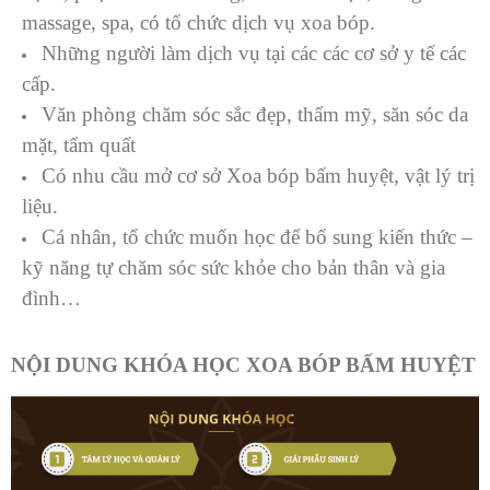
massage, spa, có tổ chức dịch vụ xoa bóp.
Những người làm dịch vụ tại các các cơ sở y tế các
cấp.
Văn phòng chăm sóc sắc đẹp, thẩm mỹ, săn sóc da
mặt, tẩm quất
Có nhu cầu mở cơ sở Xoa bóp bấm huyệt, vật lý trị
liệu.
Cá nhân, tổ chức muốn học để bổ sung kiến thức –
kỹ năng tự chăm sóc sức khỏe cho bản thân và gia
đình…
NỘI DUNG KHÓA HỌC XOA BÓP BẤM HUYỆT