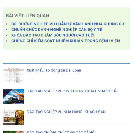
BÀI VIẾT LIÊN QUAN
BỒI DƯỠNG NGHIỆP VỤ QUẢN LÝ VẬN HÀNH NHÀ CHUNG CƯ
CHUẨN CHỨC DANH NGHỀ NGHIỆP CÁN BỘ Y TẾ
KHÓA ĐÀO TẠO CHĂM SÓC NGƯỜI CAO TUỔI
CHỨNG CHỈ KIỂM SOÁT NHIỄM KHUẨN TRONG BỆNH VIỆN
Xuất khẩu lao động tại Đài Loan
ĐÀO TẠO NGHIỆP VỤ KINH DOANH XUẤT NHẬP KHẨU
ĐÀO TẠO NGHIỆP VỤ NHÀ HÀNG- KHÁCH SẠN
ĐÀO TẠO CHỨNG CHỈ CÔNG TÁC XÃ HỘI