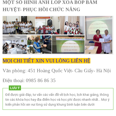
MỘT SỐ HÌNH ẢNH LÓP XOA BÓP BẤM
HUYỆT- PHỤC HỒI CHỨC NĂNG
MỌI CHI TIẾT XIN VUI LÒNG LIÊN HỆ
Văn phòng: 451 Hoàng Quốc Việt- Cầu Giấy- Hà Nội
Điện thoại: 0985 86 86 35
LƯU Ý
Để được giải đáp, tư vấn các vấn đề về lịch học, lịch khai giảng, thông
tin các khóa học hay địa điểm học và học phí được nhanh nhất... Mọi ý
kiến phản hồi xin vui lòng sử dụng khung bình luận bên dưới