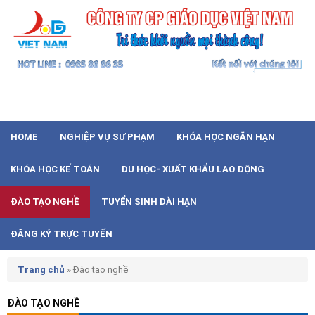
HOME
NGHIỆP VỤ SƯ PHẠM
KHÓA HỌC NGẮN HẠN
KHÓA HỌC KẾ TOÁN
DU HỌC- XUẤT KHẨU LAO ĐỘNG
ĐÀO TẠO NGHỀ
TUYỂN SINH DÀI HẠN
ĐĂNG KÝ TRỰC TUYẾN
Trang chủ
»
Đào tạo nghề
ĐÀO TẠO NGHỀ