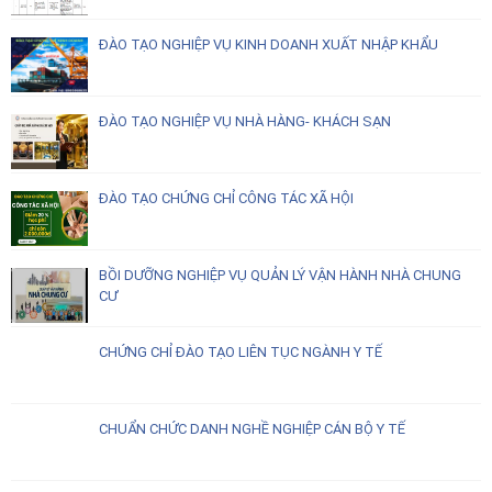
ĐÀO TẠO NGHIỆP VỤ KINH DOANH XUẤT NHẬP KHẨU
ĐÀO TẠO NGHIỆP VỤ NHÀ HÀNG- KHÁCH SẠN
ĐÀO TẠO CHỨNG CHỈ CÔNG TÁC XÃ HỘI
BỒI DƯỠNG NGHIỆP VỤ QUẢN LÝ VẬN HÀNH NHÀ CHUNG
CƯ
CHỨNG CHỈ ĐÀO TẠO LIÊN TỤC NGÀNH Y TẾ
CHUẨN CHỨC DANH NGHỀ NGHIỆP CÁN BỘ Y TẾ