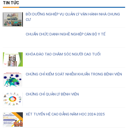
TIN TỨC
BỒI DƯỠNG NGHIỆP VỤ QUẢN LÝ VẬN HÀNH NHÀ CHUNG
CƯ
CHUẨN CHỨC DANH NGHỀ NGHIỆP CÁN BỘ Y TẾ
KHÓA ĐÀO TẠO CHĂM SÓC NGƯỜI CAO TUỔI
CHỨNG CHỈ KIỂM SOÁT NHIỄM KHUẨN TRONG BỆNH VIỆN
CHỨNG CHỈ QUẢN LÝ BỆNH VIỆN
XÉT TUYỂN HỆ CAO ĐẲNG NĂM HỌC 2024-2025