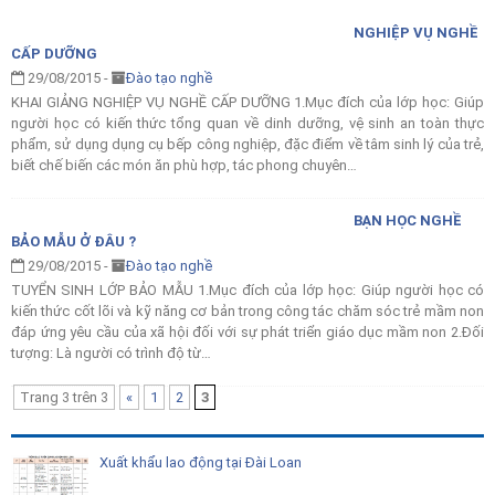
NGHIỆP VỤ NGHỀ
CẤP DƯỠNG
29/08/2015 -
Đào tạo nghề
KHAI GIẢNG NGHIỆP VỤ NGHỀ CẤP DƯỠNG 1.Mục đích của lớp học: Giúp
người học có kiến thức tổng quan về dinh dưỡng, vệ sinh an toàn thực
phẩm, sử dụng dụng cụ bếp công nghiệp, đặc điểm về tâm sinh lý của trẻ,
biết chế biến các món ăn phù hợp, tác phong chuyên…
BẠN HỌC NGHỀ
BẢO MẪU Ở ĐÂU ?
29/08/2015 -
Đào tạo nghề
TUYỂN SINH LỚP BẢO MẪU 1.Mục đích của lớp học: Giúp người học có
kiến thức cốt lõi và kỹ năng cơ bản trong công tác chăm sóc trẻ mầm non
đáp ứng yêu cầu của xã hội đối với sự phát triển giáo dục mầm non 2.Đối
tượng: Là người có trình độ từ…
Trang 3 trên 3
«
1
2
3
Xuất khẩu lao động tại Đài Loan