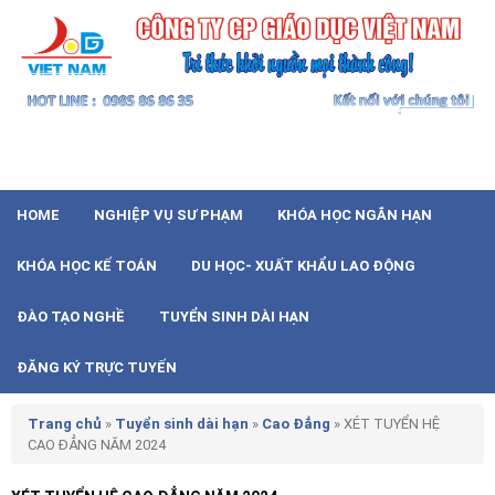
HOME
NGHIỆP VỤ SƯ PHẠM
KHÓA HỌC NGẮN HẠN
KHÓA HỌC KẾ TOÁN
DU HỌC- XUẤT KHẨU LAO ĐỘNG
ĐÀO TẠO NGHỀ
TUYỂN SINH DÀI HẠN
ĐĂNG KÝ TRỰC TUYẾN
Trang chủ
»
Tuyển sinh dài hạn
»
Cao Đẳng
»
XÉT TUYỂN HỆ
CAO ĐẲNG NĂM 2024