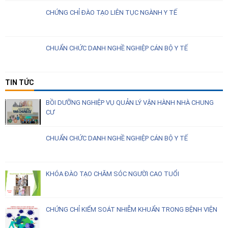
CHỨNG CHỈ ĐÀO TẠO LIÊN TỤC NGÀNH Y TẾ
CHUẨN CHỨC DANH NGHỀ NGHIỆP CÁN BỘ Y TẾ
TIN TỨC
BỒI DƯỠNG NGHIỆP VỤ QUẢN LÝ VẬN HÀNH NHÀ CHUNG
CƯ
CHUẨN CHỨC DANH NGHỀ NGHIỆP CÁN BỘ Y TẾ
KHÓA ĐÀO TẠO CHĂM SÓC NGƯỜI CAO TUỔI
CHỨNG CHỈ KIỂM SOÁT NHIỄM KHUẨN TRONG BỆNH VIỆN