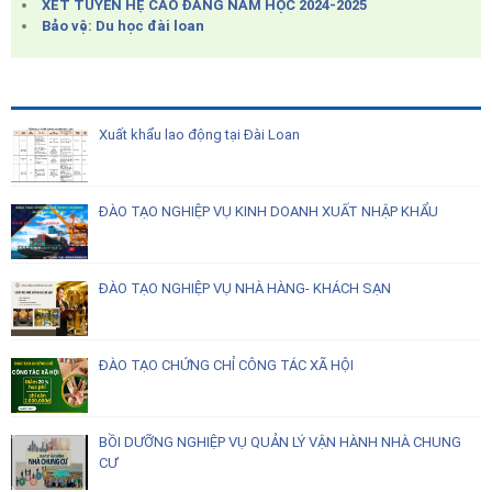
XÉT TUYỂN HỆ CAO ĐẲNG NĂM HỌC 2024-2025
Bảo vệ: Du học đài loan
Xuất khẩu lao động tại Đài Loan
ĐÀO TẠO NGHIỆP VỤ KINH DOANH XUẤT NHẬP KHẨU
ĐÀO TẠO NGHIỆP VỤ NHÀ HÀNG- KHÁCH SẠN
ĐÀO TẠO CHỨNG CHỈ CÔNG TÁC XÃ HỘI
BỒI DƯỠNG NGHIỆP VỤ QUẢN LÝ VẬN HÀNH NHÀ CHUNG
CƯ