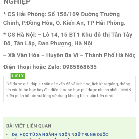
NGHIỆP
* CS Hải Phòng: Số 156/109 Đường Trường
Chinh, P.Đồng Hòa, Q. Kiến An, TP Hải Phòng
.
* CS Hà Nội: – Lô 14, 15 BT1 Khu đô thị Tân Tây
Đô, Tân Lập, Đan Phượng, Hà Nội
– Xã Vân Hòa – Huyện Ba Vì – Thành Phố Hà Nội;
Điện thoại hoặc Zalo: 0985868635
LƯU Ý
Để được giải đáp, tư vấn các vấn đề về lịch học, lịch khai giảng, thông
tin các khóa học hay địa điểm học và học phí được nhanh nhất... Mọi ý
kiến phản hồi xin vui lòng sử dụng khung bình luận bên dưới
BÀI VIẾT LIÊN QUAN
ĐẠI HỌC TỪ XA NGÀNH NGÔN NGỮ TRUNG QUỐC