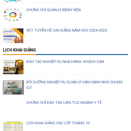
CHỨNG CHỈ QUẢN LÝ BỆNH VIỆN
XÉT TUYỂN HỆ CAO ĐẲNG NĂM HỌC 2024-2025
LỊCH KHAI GIẢNG
ĐÀO TẠO NGHIỆP VỤ NHÀ HÀNG- KHÁCH SẠN
BỒI DƯỠNG NGHIỆP VỤ QUẢN LÝ VẬN HÀNH NHÀ CHUNG
CƯ
CHỨNG CHỈ ĐÀO TẠO LIÊN TỤC NGÀNH Y TẾ
LỊCH KHAI GIẢNG CÁC LỚP THÁNG 10