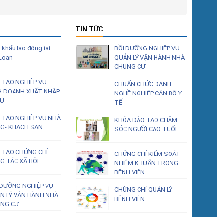
TIN TỨC
 khẩu lao động tại
BỒI DƯỠNG NGHIỆP VỤ
 Loan
QUẢN LÝ VẬN HÀNH NHÀ
CHUNG CƯ
 TẠO NGHIỆP VỤ
CHUẨN CHỨC DANH
H DOANH XUẤT NHẬP
NGHỀ NGHIỆP CÁN BỘ Y
ẨU
TẾ
 TẠO NGHIỆP VỤ NHÀ
KHÓA ĐÀO TẠO CHĂM
G- KHÁCH SẠN
SÓC NGƯỜI CAO TUỔI
 TẠO CHỨNG CHỈ
CHỨNG CHỈ KIỂM SOÁT
G TÁC XÃ HỘI
NHIỄM KHUẨN TRONG
BỆNH VIỆN
 DƯỠNG NGHIỆP VỤ
CHỨNG CHỈ QUẢN LÝ
N LÝ VẬN HÀNH NHÀ
BỆNH VIỆN
NG CƯ