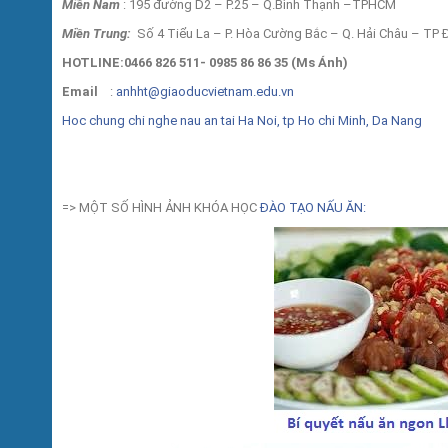
Miền Nam
: 195 đường D2 – P.25 – Q.Bình Thạnh –TPHCM
Miền Trung:
Số 4 Tiểu La – P. Hòa Cường Bắc – Q. Hải Châu – TP
HOTLINE:0466 826 511- 0985 86 86 35 (Ms Ánh)
Email
:
anhht@giaoducvietnam.edu.vn
Hoc chung chi nghe nau an tai Ha Noi, tp Ho chi Minh, Da Nang
=> MỘT SỐ HÌNH ẢNH KHÓA HỌC
ĐÀO TẠO NẤU ĂN: