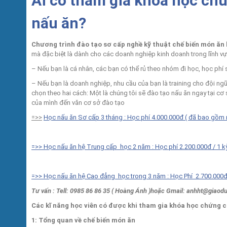
Ai có tham gia khóa học ch
nấu ăn?
Chương trình đào tạo sơ cấp nghề kỹ thuật chế biến món ăn
mà đặc biệt là dành cho các doanh nghiệp kinh doanh trong lĩnh v
– Nếu bạn là cá nhân, các bạn có thể rủ theo nhóm đi học, học phí
– Nếu bạn là doanh nghiệp, nhu cầu của bạn là training cho đội ng
chọn theo hai cách: Một là chúng tôi sẽ đào tạo nấu ăn ngay tại cơ
của mình đến văn cơ sở đào tạo
=>>
Học nấu ăn Sơ cấp 3 tháng : Học phí 4.000.000đ ( đã bao gồm n
=>> Học nấu ăn hệ Trung cấp học 2 năm : Học phí 2.200.000đ / 1 kỳ 
=>> Học nấu ăn hệ Cao đẳng học trong 3 năm : Học Phí 2.700.000
Tư vấn : Tell: 0985 86 86 35 ( Hoàng Ánh )hoặc Gmail: anhht@giaod
Các kĩ năng học viên có được khi tham gia khóa học chứng c
1: Tổng quan về chế biến món ăn