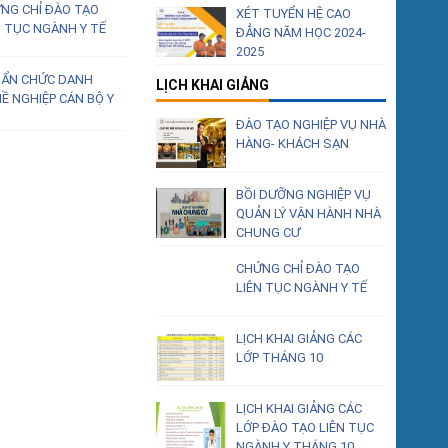
NG CHỈ ĐÀO TẠO
XÉT TUYỂN HỆ CAO
N TỤC NGÀNH Y TẾ
ĐẲNG NĂM HỌC 2024-
2025
ẨN CHỨC DANH
LỊCH KHAI GIẢNG
Ề NGHIỆP CÁN BỘ Y
ĐÀO TẠO NGHIỆP VỤ NHÀ
HÀNG- KHÁCH SẠN
BỒI DƯỠNG NGHIỆP VỤ
QUẢN LÝ VẬN HÀNH NHÀ
CHUNG CƯ
CHỨNG CHỈ ĐÀO TẠO
LIÊN TỤC NGÀNH Y TẾ
LỊCH KHAI GIẢNG CÁC
LỚP THÁNG 10
LỊCH KHAI GIẢNG CÁC
LỚP ĐÀO TẠO LIÊN TỤC
NGÀNH Y THÁNG 10