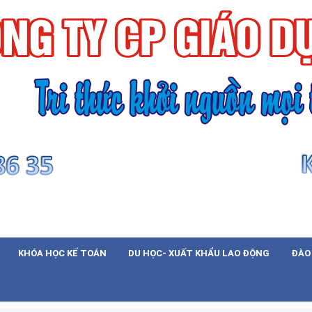
KHÓA HỌC KẾ TOÁN
DU HỌC- XUẤT KHẨU LAO ĐỘNG
ĐÀO