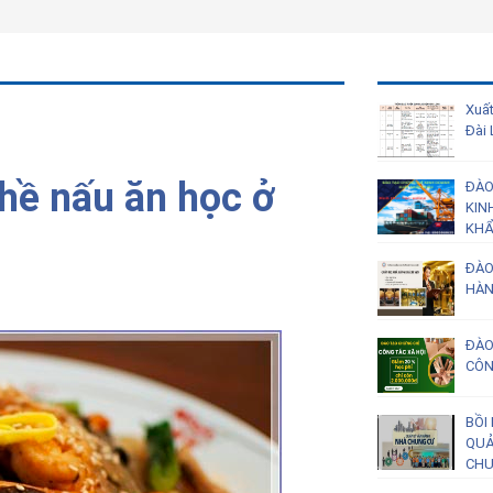
Xuất
Đài
hề nấu ăn học ở
ĐÀO
KIN
KH
ĐÀO
HÀN
ĐÀO
CÔN
BỒI
QUẢ
CHU