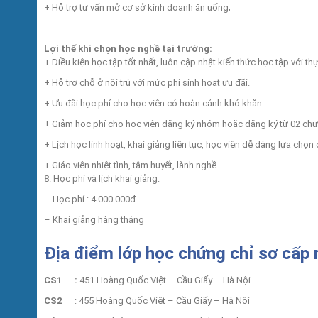
+ Hỗ trợ tư vấn mở cơ sở kinh doanh ăn uống;
Lợi thế khi chọn học nghề tại trường:
+ Điều kiện học tập tốt nhất, luôn cập nhật kiến thức học tập với th
+ Hỗ trợ chỗ ở nội trú với mức phí sinh hoạt ưu đãi.
+ Ưu đãi học phí cho học viên có hoàn cảnh khó khăn.
+ Giảm học phí cho học viên đăng ký nhóm hoặc đăng ký từ 02 chươn
+ Lịch học linh hoạt, khai giảng liên tục, học viên dễ dàng lựa chọ
+ Giáo viên nhiệt tình, tâm huyết, lành nghề.
8. Học phí và lịch khai giảng:
– Học phí : 4.000.000đ
– Khai giảng hàng tháng
Địa điểm lớp học chứng chỉ sơ cấp
CS1 :
451 Hoàng Quốc Việt – Cầu Giấy – Hà Nội
CS2
: 455 Hoàng Quốc Việt – Cầu Giấy – Hà Nội