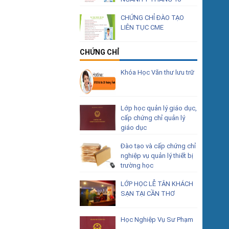
CHỨNG CHỈ ĐÀO TẠO
LIÊN TỤC CME
CHỨNG CHỈ
Khóa Học Văn thư lưu trữ
Lớp học quản lý giáo dục,
cấp chứng chỉ quản lý
giáo dục
Đào tạo và cấp chứng chỉ
nghiệp vụ quản lý thiết bị
trường học
LỚP HỌC LỄ TÂN KHÁCH
SẠN TẠI CẦN THƠ
Học Nghiệp Vụ Sư Phạm