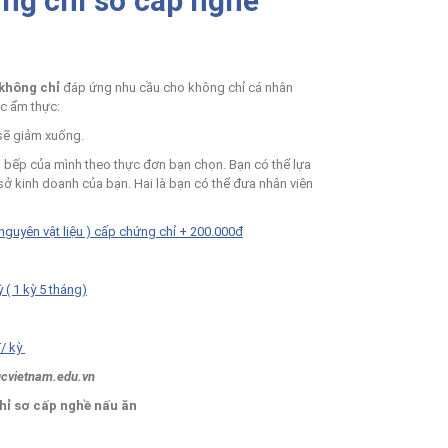
ứng chỉ sơ cấp nghề
 không chỉ
đáp ứng nhu cầu cho không chỉ cá nhân
ực ẩm thực:
 sẽ giảm xuống.
ũ bếp của mình theo thực đơn bạn chọn. Bạn có thể lựa
 sở kinh doanh của bạn. Hai là bạn có thể đưa nhân viên
guyên vật liệu ) cấp chứng chỉ + 200.000đ
( 1 kỳ 5 tháng)
đ/ kỳ
ucvietnam.edu.vn
hỉ sơ cấp nghề nấu ăn